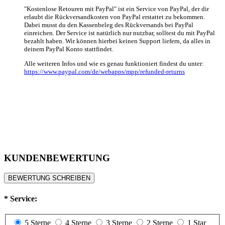
"Kostenlose Retouren mit PayPal" ist ein Service von PayPal, der dir
erlaubt die Rückversandkosten von PayPal erstattet zu bekommen.
Dabei musst du den Kassenbeleg des Rückversands bei PayPal
einreichen. Der Service ist natürlich nur nutzbar, solltest du mit PayPal
bezahlt haben. Wir können hierbei keinen Support liefern, da alles in
deinem PayPal Konto stattfindet.
Alle weiteren Infos und wie es genau funktioniert findest du unter:
https://www.paypal.com/de/webapps/mpp/refunded-returns
KUNDENBEWERTUNG
BEWERTUNG SCHREIBEN
*
Service:
5 Sterne
4 Sterne
3 Sterne
2 Sterne
1 Star