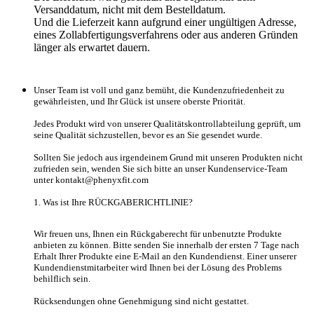
Versanddatum
,
nicht mit dem Bestelldatum.
Und
die Lieferzeit
kann aufgrund einer ung
ü
ltigen Adresse,
eines Zollabfertigungsverfahrens oder aus anderen Gr
ü
nden
länger als erwartet dauern.
Unser Team ist voll und ganz bemüht, die Kundenzufriedenheit zu
gewährleisten, und Ihr Glück ist unsere oberste Priorität.
Jedes Produkt wird von unserer Qualitätskontrollabteilung geprüft, um
seine Qualität sichzustellen, bevor es an Sie gesendet wurde.
Sollten Sie jedoch aus irgendeinem Grund mit unseren Produkten nicht
zufrieden sein, wenden Sie sich bitte an unser Kundenservice-Team
unter
kontakt@phenyxfit.com
1. Was ist Ihre RÜCKGABERICHTLINIE?
Wir freuen uns, Ihnen ein Rückgaberecht für unbenutzte Produkte
anbieten zu können. Bitte senden Sie innerhalb der ersten 7 Tage nach
Erhalt Ihrer Produkte eine E-Mail an den Kundendienst. Einer unserer
Kundendienstmitarbeiter wird Ihnen bei der Lösung des Problems
behilflich sein.
Rücksendungen ohne Genehmigung sind nicht gestattet.