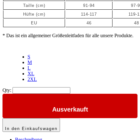
Taille
(cm)
91-94
97-
Hüfte
(cm)
114-117
119-
EU
46
48
* Das ist ein allgemeiner Größenleitfaden für alle unsere Produkte.
S
M
L
XL
2XL
Qty:
Ausverkauft
In den Einkaufswagen
Beschreibung