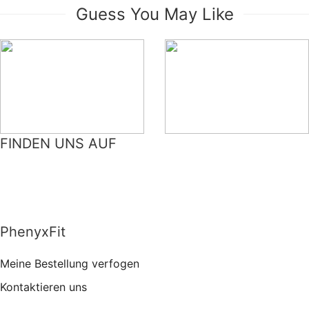
Guess You May Like
Damen Skinny High Jeans
FINDEN UNS AUF
Damen Ausgestellte
FH098
Sporthose mit Schlitzen
€33,99
FH232
€32,99
PhenyxFit
Meine Bestellung verfogen
Kontaktieren uns