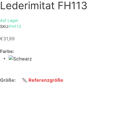
Lederimitat FH113
Auf Lager
SKU:
FH113
€31,99
Farbe:
Tops
Größe:
Referenzgröße
SIZE
XS
S
M
EU
32, 34
36, 38
40, 
Brust (cm)
78-83
83-89
89-9
Taille
(cm)
60-65
65-70
70-7