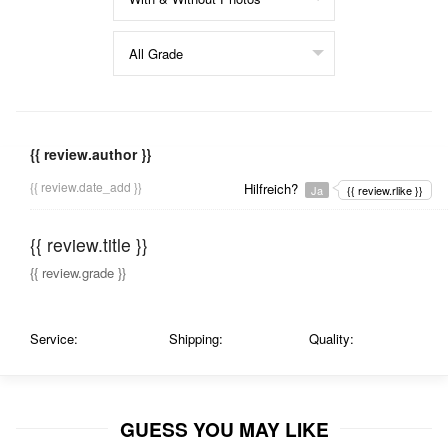
{{ review.author }}
{{ review.date_add }}
Hilfreich?
Ja
{{ review.rlike }}
{{ review.title }}
{{ review.grade }}
Service:
Shipping:
Quality:
GUESS YOU MAY LIKE