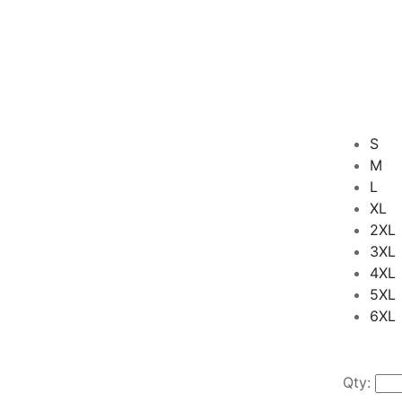
S
M
L
XL
2XL
3XL
4XL
5XL
6XL
Qty: