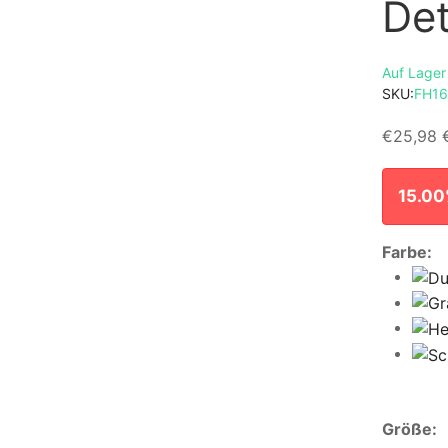
Det
Auf Lager
SKU:
FH16
€25,98
15.00
Farbe:
Tops
Größe: