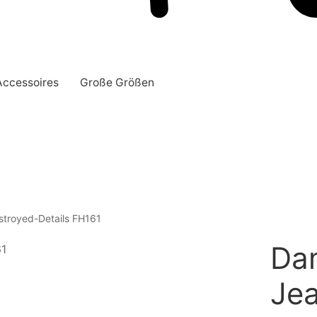
Accessoires
Große Größen
stroyed-Details FH161
Da
Jea