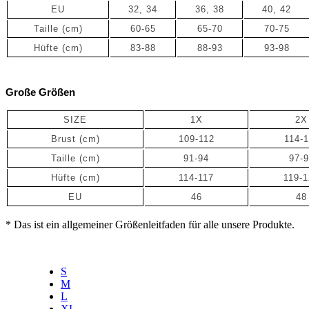
EU
32, 34
36, 38
40, 42
Taille (cm)
60-65
65-70
70-75
Hüfte (cm)
83-88
88-93
93-98
Große Größen
SIZE
1X
2X
Brust (cm)
109-112
114-1
Taille
(cm)
91-94
97-
Hüfte
(cm)
114-117
119-
EU
46
48
* Das ist ein allgemeiner Größenleitfaden für alle unsere Produkte.
S
M
L
XL