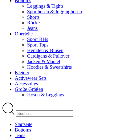
Bottoms
Leggings & Tights
Sporthosen & Jogginghosen
Shorts
Röcke
Jeans
Oberteile
Sport-BHs
Sport Tops
Hemden & Blusen
Cardigans & Pullover
Jacken & Mäntel
Hoodies & Sweatshirts
Kleider
Activewear Sets
Accessoires
Große Größen
Hosen & Leggings
Startseite
Bottoms
Jeans