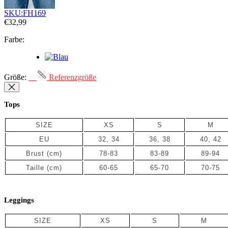
Auf Lager
SKU:
FH169
€32,99
Farbe:
Größe:
Referenzgröße
Tops
SIZE
XS
S
M
EU
32, 34
36, 38
40, 42
Brust (cm)
78-83
83-89
89-94
Taille
(cm)
60-65
65-70
70-75
Leggings
SIZE
XS
S
M