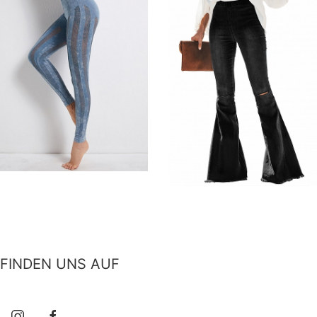
Damen Seamless High
Damen Klassische Hohe
Waist Leggings mit
elastische Ausgestellte
Mesheinsätzen FH015
Jeans FH236
€31,99
€23,98
€39,99
FINDEN UNS AUF