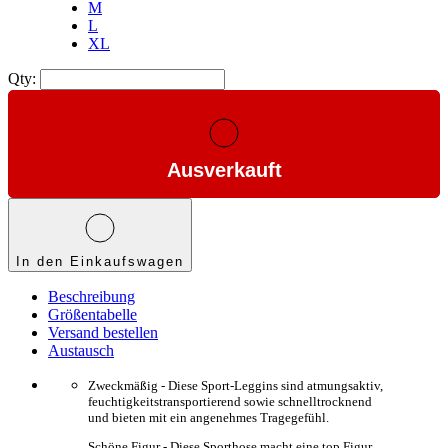
M
L
XL
Qty:
Ausverkauft
In den Einkaufswagen
Beschreibung
Größentabelle
Versand bestellen
Austausch
Zweckmäßig - Diese Sport-Leggins sind atmungsaktiv,
feuchtigkeitstransportierend sowie schnelltrocknend
und bieten mit ein angenehmes Tragegefühl.
Schöne Figur - Diese Sporthose macht eine top Figur.