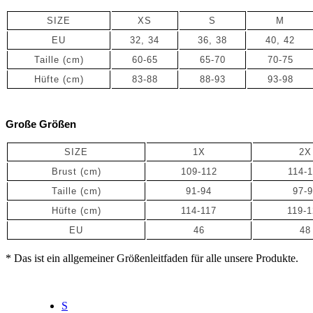
SIZE
XS
S
M
EU
32, 34
36, 38
40, 42
Taille (cm)
60-65
65-70
70-75
Hüfte (cm)
83-88
88-93
93-98
Große Größen
SIZE
1X
2X
Brust (cm)
109-112
114-1
Taille
(cm)
91-94
97-
Hüfte
(cm)
114-117
119-
EU
46
48
* Das ist ein allgemeiner Größenleitfaden für alle unsere Produkte.
S