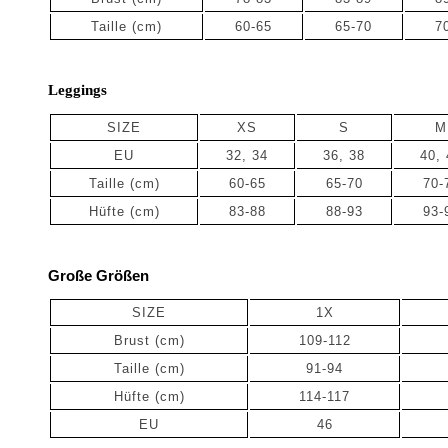
Taille
(cm)
60-65
65-70
7
Leggings
SIZE
XS
S
M
EU
32, 34
36, 38
40, 
Taille (cm)
60-65
65-70
70-
Hüfte (cm)
83-88
88-93
93-
Große Größen
SIZE
1X
Brust (cm)
109-112
Taille
(cm)
91-94
Hüfte
(cm)
114-117
EU
46