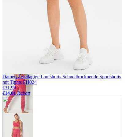
Damen Zweilagige Laufshorts Schnelltrocknende Sportshorts
mit Tights FH024
€31,99
€14,01
Rabatt