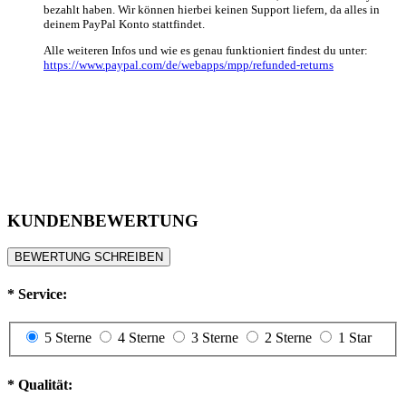
bezahlt haben. Wir können hierbei keinen Support liefern, da alles in
deinem PayPal Konto stattfindet.
Alle weiteren Infos und wie es genau funktioniert findest du unter:
https://www.paypal.com/de/webapps/mpp/refunded-returns
KUNDENBEWERTUNG
BEWERTUNG SCHREIBEN
*
Service:
5 Sterne
4 Sterne
3 Sterne
2 Sterne
1 Star
*
Qualität: