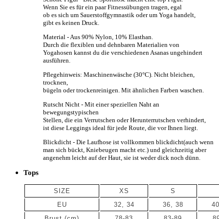
Wenn Sie es für ein paar Fitnessübungen tragen, egal
ob es sich um Sauerstoffgymnastik oder um Yoga handelt,
gibt es keinen Druck.
Material - Aus 90% Nylon, 10% Elasthan.
Durch die flexiblen und dehnbaren Materialien von
Yogahosen kannst du die verschiedenen Asanas ungehindert
ausführen.
Pflegehinweis: Maschinenwäsche (30°C). Nicht bleichen,
trocknen,
bügeln oder trockenreinigen. Mit ähnlichen Farben waschen.
Rutscht Nicht - Mit einer speziellen Naht an
bewegungstypischen
Stellen, die ein Verrutschen oder Herunterrutschen verhindert,
ist diese Leggings ideal für jede Route, die vor Ihnen liegt.
Blickdicht - Die Laufhose ist vollkommen blickdicht(auch wenn
man sich bückt, Kniebeugen macht etc.) und gleichzeitig aber
angenehm leicht auf der Haut, sie ist weder dick noch dünn.
Tops
SIZE
XS
S
EU
32, 34
36, 38
40
Brust (cm)
78-83
83-89
8