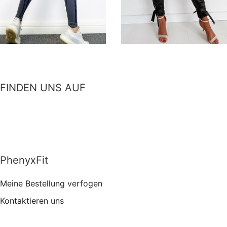
Damen Hose aus
Damen Schnelltrocknende
Lederimitat FH138
High Waist Leggings FH117
€23,89
€39,90
€23,98
€42,99
FINDEN UNS AUF
PhenyxFit
Meine Bestellung verfogen
Kontaktieren uns