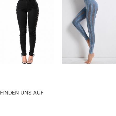
Damen Skinny High Jeans
Damen Seamless High
FH115
Waist Leggings mit
€36,99
Mesheinsätzen FH015
€31,99
FINDEN UNS AUF