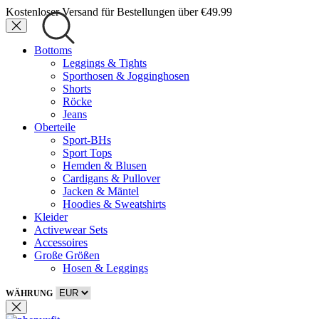
Kostenloser Versand für Bestellungen über €49.99
Bottoms
Leggings & Tights
Sporthosen & Jogginghosen
Shorts
Röcke
Jeans
Oberteile
Sport-BHs
Sport Tops
Hemden & Blusen
Cardigans & Pullover
Jacken & Mäntel
Hoodies & Sweatshirts
Kleider
Activewear Sets
Accessoires
Große Größen
Hosen & Leggings
WÄHRUNG