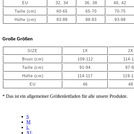
EU
32, 34
36, 38
40, 42
Taille (cm)
60-65
65-70
70-75
Hüfte (cm)
83-88
88-93
93-98
Große Größen
SIZE
1X
2X
Brust (cm)
109-112
114-1
Taille
(cm)
91-94
97-
Hüfte
(cm)
114-117
119-
EU
46
48
* Das ist ein allgemeiner Größenleitfaden für alle unsere Produkte.
S
M
L
XL