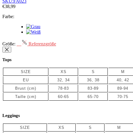
SKU:
FA023
€38,99
Farbe:
Größe:
Referenzgröße
Tops
SIZE
XS
S
M
EU
32, 34
36, 38
40, 42
Brust (cm)
78-83
83-89
89-94
Taille
(cm)
60-65
65-70
70-75
Leggings
SIZE
XS
S
M