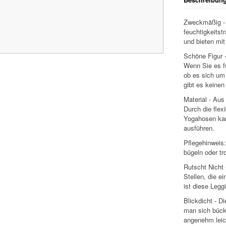
Zweckmäßig - 
feuchtigkeitst
und bieten mi
Schöne Figur -
Wenn Sie es fü
ob es sich um
gibt es keinen
Material - Au
Durch die flex
Yogahosen kan
ausführen.
Pflegehinweis
bügeln oder tr
Rutscht Nicht 
Stellen, die e
ist diese Leggi
Blickdicht - D
man sich bückt
angenehm leich