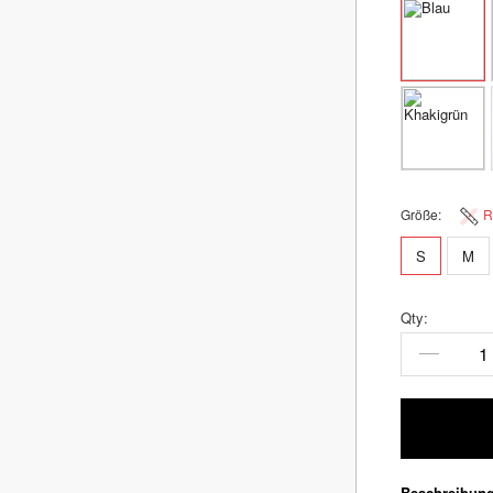
Größe:
R
S
M
Qty:
Beschreibun