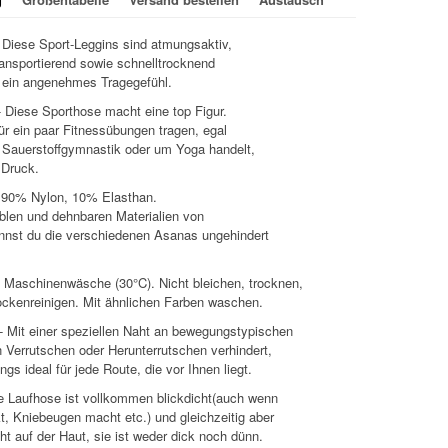
Diese Sport-Leggins sind atmungsaktiv,
ransportierend sowie schnelltrocknend
t ein angenehmes Tragegefühl.
 Diese Sporthose macht eine top Figur.
r ein paar Fitnessübungen tragen, egal
 Sauerstoffgymnastik oder um Yoga handelt,
 Druck.
s 90% Nylon, 10% Elasthan.
iblen und dehnbaren Materialien von
nst du die verschiedenen Asanas ungehindert
: Maschinenwäsche (30°C). Nicht bleichen, trocknen,
ockenreinigen. Mit ähnlichen Farben waschen.
- Mit einer speziellen Naht an bewegungstypischen
in Verrutschen oder Herunterrutschen verhindert,
ngs ideal für jede Route, die vor Ihnen liegt.
ie Laufhose ist vollkommen blickdicht(auch wenn
, Kniebeugen macht etc.) und gleichzeitig aber
t auf der Haut, sie ist weder dick noch dünn.