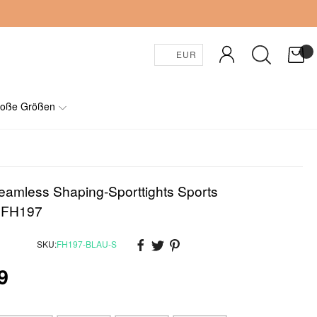
EUR
oße Größen
amless Shaping-Sporttights Sports
 FH197
SKU:
FH197-BLAU-S
9