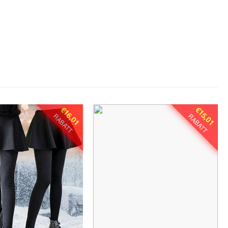
€16,01
€15,01
RABATT
RABATT