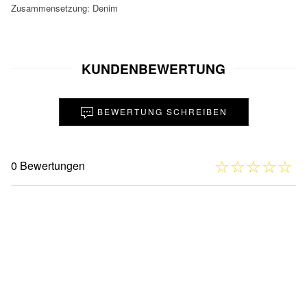
Zusammensetzung: Denim
KUNDENBEWERTUNG
BEWERTUNG SCHREIBEN
☆
★
☆
★
☆
★
☆
★
☆
★
0 Bewertungen